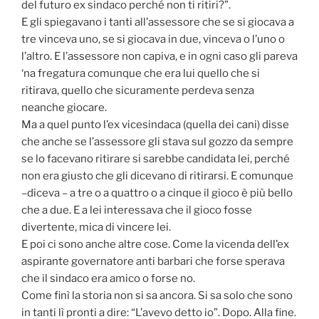
del futuro ex sindaco perché non ti ritiri?”.
E gli spiegavano i tanti all’assessore che se si giocava a
tre vinceva uno, se si giocava in due, vinceva o l’uno o
l’altro. E l’assessore non capiva, e in ogni caso gli pareva
‘na fregatura comunque che era lui quello che si
ritirava, quello che sicuramente perdeva senza
neanche giocare.
Ma a quel punto l’ex vicesindaca (quella dei cani) disse
che anche se l’assessore gli stava sul gozzo da sempre
se lo facevano ritirare si sarebbe candidata lei, perché
non era giusto che gli dicevano di ritirarsi. E comunque
–diceva – a tre o a quattro o a cinque il gioco è più bello
che a due. E a lei interessava che il gioco fosse
divertente, mica di vincere lei.
E poi ci sono anche altre cose. Come la vicenda dell’ex
aspirante governatore anti barbari che forse sperava
che il sindaco era amico o forse no.
Come finì la storia non si sa ancora. Si sa solo che sono
in tanti lì pronti a dire: “L’avevo detto io”. Dopo. Alla fine.