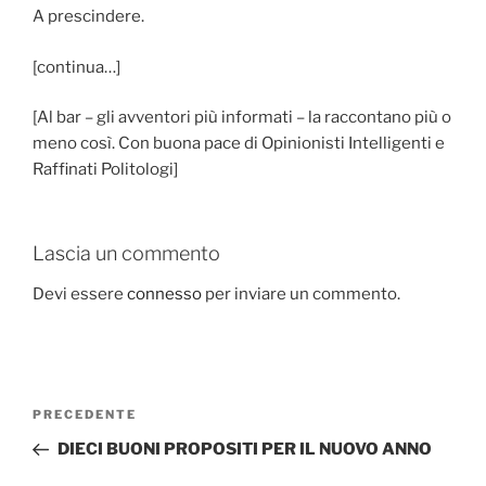
A prescindere.
[continua…]
[Al bar – gli avventori più informati – la raccontano più o
meno così. Con buona pace di Opinionisti Intelligenti e
Raffinati Politologi]
Lascia un commento
Devi essere
connesso
per inviare un commento.
Navigazione
Articolo
PRECEDENTE
articoli
precedente:
DIECI BUONI PROPOSITI PER IL NUOVO ANNO