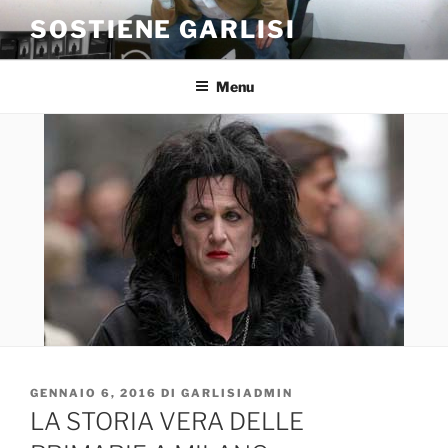
Salta
SOSTIENE GARLISI
al
contenuto
Menu
PUBBLICATO
GENNAIO 6, 2016
DI
GARLISIADMIN
IL
LA STORIA VERA DELLE