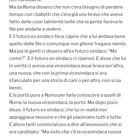
Ma da Roma dissero che non c’era bisogno di perdere
tempo con i balletti che c’era già uno bravo che aveva
fatto delle cose talmente belle che la gente faceva le
file per andarle a vedere.
E il futuro ex sindaco fece capire che a lui andava bene
quello delle file o comunque non gliene fregava niente.
Ma poi le genti ci dissero all’ex futuro sindaco: “Ma
come?”. E il futuro ex sindaco ci ripensò. E disse che lui
in verità ci aveva una vicesindaca assai brava (un’altra,
una nuova, che con la prima vicesindaca si era
sfanculato per una storia di cani o per altro, non si sa
bene).
E la portò pure a Roma per farla conoscere a quelli di
Roma, la nuova vicesindaca, la portò. Ma dopo poco
disse, il futuro ex sindaco, che lui in realtà non
appoggiava nessuno e che gli piacevano tutti e tutte.
E allora tanti cominciarono a dire all’assessore che si
era candidato: “Ma visto che c’è la vicesindaca nuova