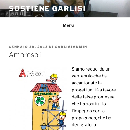
Salta
SOSTIENE GARLISI
al
contenuto
Menu
PUBBLICATO
GENNAIO 29, 2013
DI
GARLISIADMIN
IL
Ambrosoli
Siamo reduci da un
ventennio che ha
accantonato la
progettualità a favore
delle false promesse,
che ha sostituito
l’impegno con la
propaganda, che ha
denigrato la