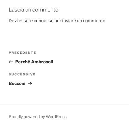
Lascia un commento
Devi essere
connesso
per inviare un commento.
Navigazione
Articolo
PRECEDENTE
articoli
precedente:
Perchè Ambrosoli
Articolo
SUCCESSIVO
successivo
Bocconi
Proudly powered by WordPress